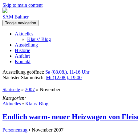
Skip to main content
SAM Bahner
Toggle navigation
Aktuelles
Klaus‘ Blog
Ausstellung
Historie
Anfahrt
Kontakt
Ausstellung geöffnet:
Sa (08.08.), 11-16 Uhr
Nächster Stammtisch:
Mi (12.08.), 19:00
Startseite
»
2007
»
November
Kategorien:
Aktuelles
•
Klaus' Blog
Endlich warm- neuer Heizwagen von Flei
Personenzug
• November 2007