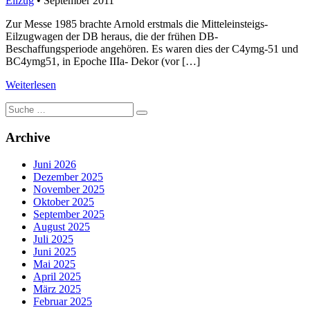
Eilzug
• September 2011
Zur Messe 1985 brachte Arnold erstmals die Mitteleinsteigs-
Eilzugwagen der DB heraus, die der frühen DB-
Beschaffungsperiode angehören. Es waren dies der C4ymg-51 und
BC4ymg51, in Epoche IIIa- Dekor (vor […]
Weiterlesen
Suche
nach:
Archive
Juni 2026
Dezember 2025
November 2025
Oktober 2025
September 2025
August 2025
Juli 2025
Juni 2025
Mai 2025
April 2025
März 2025
Februar 2025