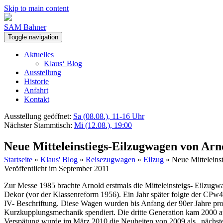
Skip to main content
SAM Bahner
Toggle navigation
Aktuelles
Klaus‘ Blog
Ausstellung
Historie
Anfahrt
Kontakt
Ausstellung geöffnet:
Sa (08.08.), 11-16 Uhr
Nächster Stammtisch:
Mi (12.08.), 19:00
Neue Mitteleinstiegs-Eilzugwagen von Arn
Startseite
»
Klaus' Blog
»
Reisezugwagen
»
Eilzug
»
Neue Mitteleins
Veröffentlicht im September 2011
Zur Messe 1985 brachte Arnold erstmals die Mitteleinsteigs- Eilzu
Dekor (vor der Klassenreform 1956). Ein Jahr später folgte der CP
IV- Beschriftung. Diese Wagen wurden bis Anfang der 90er Jahre prod
Kurzkupplungsmechanik spendiert. Die dritte Generation kam 2000 au
Verspätung wurde im März 2010 die Neuheiten von 2009 als „nächste