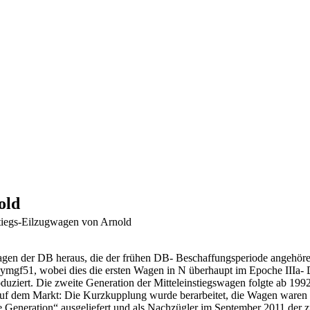
old
tiegs-Eilzugwagen von Arnold
gwagen der DB heraus, die der frühen DB- Beschaffungsperiode angehö
w4ymgf51, wobei dies die ersten Wagen in N überhaupt im Epoche IIIa
uziert. Die zweite Generation der Mitteleinstiegswagen folgte ab 199
f dem Markt: Die Kurzkupplung wurde berarbeitet, die Wagen waren nur
 Generation“ ausgeliefert und als Nachzügler im September 2011 der 