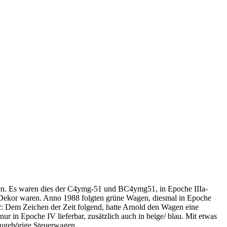
ren. Es waren dies der C4ymg-51 und BC4ymg51, in Epoche IIIa-
- Dekor waren. Anno 1988 folgten grüne Wagen, diesmal in Epoche
2: Dem Zeichen der Zeit folgend, hatte Arnold den Wagen eine
 in Epoche IV lieferbar, zusätzlich auch in beige/ blau. Mit etwas
zugehörige Steuerwagen.