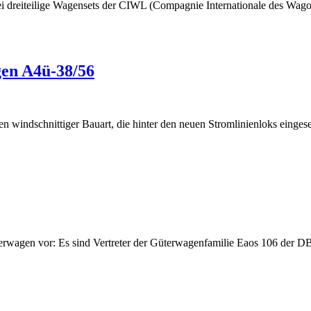
dreiteilige Wagensets der CIWL (Compagnie Internationale des Wagon-L
gen A4ü-38/56
 windschnittiger Bauart, die hinter den neuen Stromlinienloks einges
terwagen vor: Es sind Vertreter der Güterwagenfamilie Eaos 106 der 