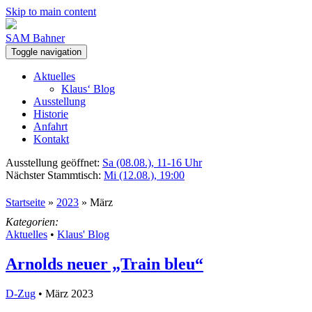
Skip to main content
SAM Bahner
Toggle navigation
Aktuelles
Klaus‘ Blog
Ausstellung
Historie
Anfahrt
Kontakt
Ausstellung geöffnet:
Sa (08.08.), 11-16 Uhr
Nächster Stammtisch:
Mi (12.08.), 19:00
Startseite
»
2023
»
März
Kategorien:
Aktuelles
•
Klaus' Blog
Arnolds neuer „Train bleu“
D-Zug
• März 2023