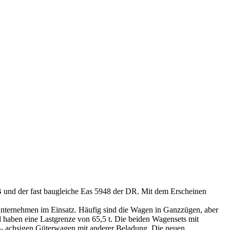
B und der fast baugleiche Eas 5948 der DR. Mit dem Erscheinen
ternehmen im Einsatz. Häufig sind die Wagen in Ganzzügen, aber
d haben eine Lastgrenze von 65,5 t. Die beiden Wagensets mit
 4 – achsigen Güterwagen mit anderer Beladung. Die neuen