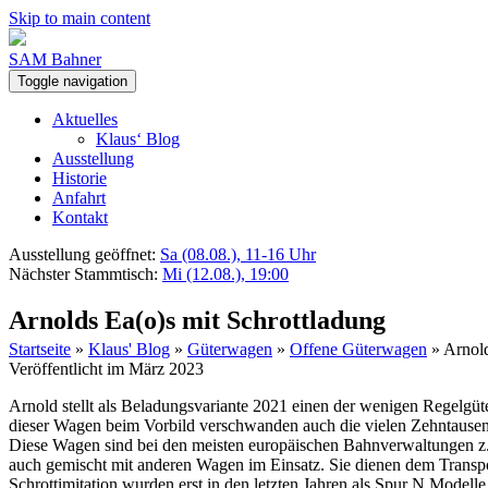
Skip to main content
SAM Bahner
Toggle navigation
Aktuelles
Klaus‘ Blog
Ausstellung
Historie
Anfahrt
Kontakt
Ausstellung geöffnet:
Sa (08.08.), 11-16 Uhr
Nächster Stammtisch:
Mi (12.08.), 19:00
Arnolds Ea(o)s mit Schrottladung
Startseite
»
Klaus' Blog
»
Güterwagen
»
Offene Güterwagen
»
Arnold
Veröffentlicht im März 2023
Arnold stellt als Beladungsvariante 2021 einen der wenigen Regelgü
dieser Wagen beim Vorbild verschwanden auch die vielen Zehntause
Diese Wagen sind bei den meisten europäischen Bahnverwaltungen z
auch gemischt mit anderen Wagen im Einsatz. Sie dienen dem Transpor
Schrottimitation wurden erst in den letzten Jahren als Spur N Model