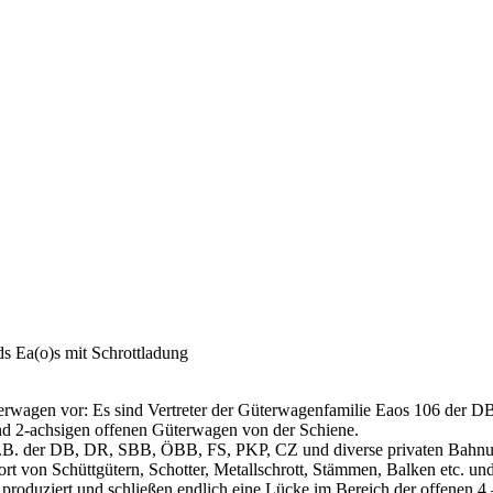
s Ea(o)s mit Schrottladung
terwagen vor: Es sind Vertreter der Güterwagenfamilie Eaos 106 der D
nd 2-achsigen offenen Güterwagen von der Schiene.
.B. der DB, DR, SBB, ÖBB, FS, PKP, CZ und diverse privaten Bahnun
t von Schüttgütern, Schotter, Metallschrott, Stämmen, Balken etc. un
le produziert und schließen endlich eine Lücke im Bereich der offenen