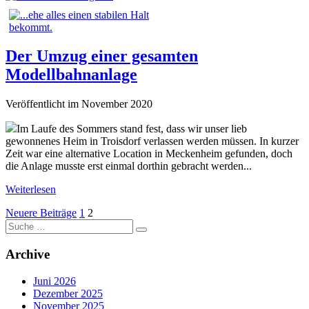
Der Umzug einer gesamten
Modellbahnanlage
Veröffentlicht im November 2020
Im Laufe des Sommers stand fest, dass wir unser lieb
gewonnenes Heim in Troisdorf verlassen werden müssen. In kurzer
Zeit war eine alternative Location in Meckenheim gefunden, doch
die Anlage musste erst einmal dorthin gebracht werden...
Weiterlesen
Seitennummerierung
Neuere Beiträge
1
2
Suche
der
nach:
Beiträge
Archive
Juni 2026
Dezember 2025
November 2025