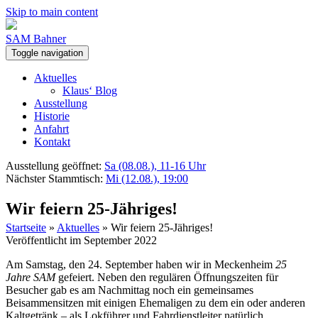
Skip to main content
SAM Bahner
Toggle navigation
Aktuelles
Klaus‘ Blog
Ausstellung
Historie
Anfahrt
Kontakt
Ausstellung geöffnet:
Sa (08.08.), 11-16 Uhr
Nächster Stammtisch:
Mi (12.08.), 19:00
Wir feiern 25-Jähriges!
Startseite
»
Aktuelles
»
Wir feiern 25-Jähriges!
Veröffentlicht im September 2022
Am Samstag, den 24. September haben wir in Meckenheim
25
Jahre SAM
gefeiert. Neben den regulären Öffnungszeiten für
Besucher gab es am Nachmittag noch ein gemeinsames
Beisammensitzen mit einigen Ehemaligen zu dem ein oder anderen
Kaltgetränk – als Lokführer und Fahrdienstleiter natürlich