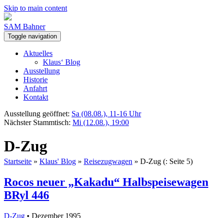
Skip to main content
SAM Bahner
Toggle navigation
Aktuelles
Klaus‘ Blog
Ausstellung
Historie
Anfahrt
Kontakt
Ausstellung geöffnet:
Sa (08.08.), 11-16 Uhr
Nächster Stammtisch:
Mi (12.08.), 19:00
D-Zug
Startseite
»
Klaus' Blog
»
Reisezugwagen
»
D-Zug
(: Seite 5)
Rocos neuer „Kakadu“ Halbspeisewagen
BRyl 446
D-Zug
• Dezember 1995