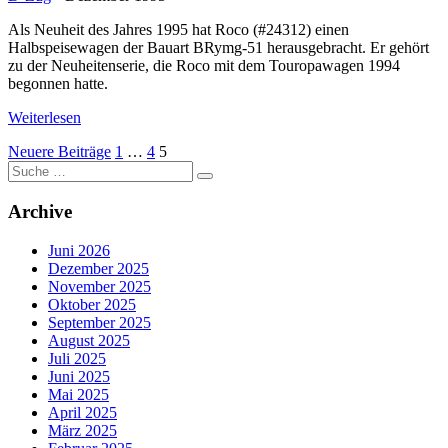
Als Neuheit des Jahres 1995 hat Roco (#24312) einen
Halbspeisewagen der Bauart BRymg-51 herausgebracht. Er gehört
zu der Neuheitenserie, die Roco mit dem Touropawagen 1994
begonnen hatte.
Weiterlesen
Seitennummerierung
Neuere Beiträge
1
…
4
5
Suche
der
nach:
Beiträge
Archive
Juni 2026
Dezember 2025
November 2025
Oktober 2025
September 2025
August 2025
Juli 2025
Juni 2025
Mai 2025
April 2025
März 2025