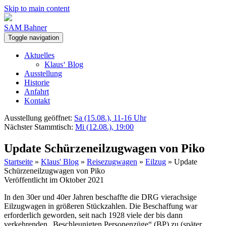
Skip to main content
SAM Bahner
Toggle navigation
Aktuelles
Klaus‘ Blog
Ausstellung
Historie
Anfahrt
Kontakt
Ausstellung geöffnet:
Sa (15.08.), 11-16 Uhr
Nächster Stammtisch:
Mi (12.08.), 19:00
Update Schürzeneilzugwagen von Piko
Startseite
»
Klaus' Blog
»
Reisezugwagen
»
Eilzug
»
Update
Schürzeneilzugwagen von Piko
Veröffentlicht im Oktober 2021
In den 30er und 40er Jahren beschaffte die DRG vierachsige
Eilzugwagen in größeren Stückzahlen. Die Beschaffung war
erforderlich geworden, seit nach 1928 viele der bis dann
verkehrenden „Beschleunigten Personenzüge“ (BP) zu (später