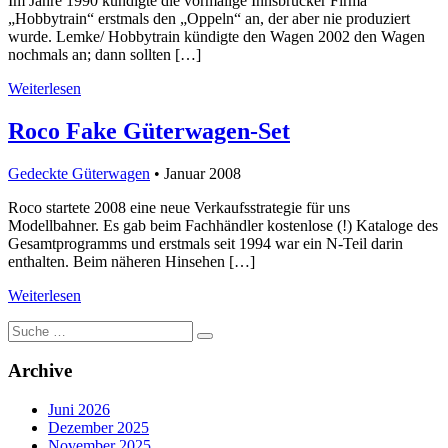
Im Jahre 1990 kündigte die vormalige Innsbrucker Firma
„Hobbytrain“ erstmals den „Oppeln“ an, der aber nie produziert
wurde. Lemke/ Hobbytrain kündigte den Wagen 2002 den Wagen
nochmals an; dann sollten […]
Weiterlesen
Roco Fake Güterwagen-Set
Gedeckte Güterwagen
• Januar 2008
Roco startete 2008 eine neue Verkaufsstrategie für uns
Modellbahner. Es gab beim Fachhändler kostenlose (!) Kataloge des
Gesamtprogramms und erstmals seit 1994 war ein N-Teil darin
enthalten. Beim näheren Hinsehen […]
Weiterlesen
Suche
nach:
Archive
Juni 2026
Dezember 2025
November 2025