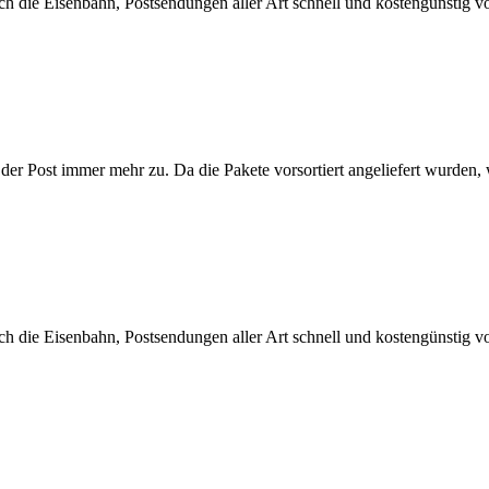
h die Eisenbahn, Postsendungen aller Art schnell und kostengünstig vo
der Post immer mehr zu. Da die Pakete vorsortiert angeliefert wurden
h die Eisenbahn, Postsendungen aller Art schnell und kostengünstig vo