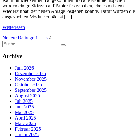
Kaum in Meckenheim angekommen und alle Module inspiziert
wurden einige Skizzen auf Papier festgehalten, ehe es mit dem
Wiederaufbau der neuen Anlage losgehen konnte. Dafür wurden die
ausgesuchten Module zunächst […]
Weiterlesen
Seitennummerierung
Neuere Beiträge
1
…
3
4
Suche
der
nach:
Beiträge
Archive
Juni 2026
Dezember 2025
November 2025
Oktober 2025
September 2025
August 2025
Juli 2025
Juni 2025
Mai 2025
April 2025
März 2025
Februar 2025
Januar 2025