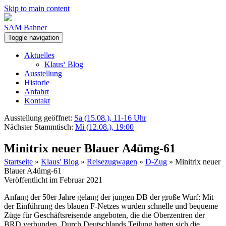
Skip to main content
SAM Bahner
Toggle navigation
Aktuelles
Klaus‘ Blog
Ausstellung
Historie
Anfahrt
Kontakt
Ausstellung geöffnet:
Sa (15.08.), 11-16 Uhr
Nächster Stammtisch:
Mi (12.08.), 19:00
Minitrix neuer Blauer A4ümg-61
Startseite
»
Klaus' Blog
»
Reisezugwagen
»
D-Zug
»
Minitrix neuer
Blauer A4ümg-61
Veröffentlicht im Februar 2021
Anfang der 50er Jahre gelang der jungen DB der große Wurf: Mit
der Einführung des blauen F-Netzes wurden schnelle und bequeme
Züge für Geschäftsreisende angeboten, die die Oberzentren der
BRD verbunden. Durch Deutschlands Teilung hatten sich die