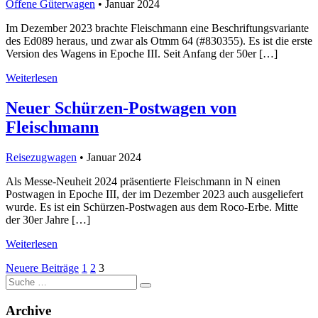
Offene Güterwagen
• Januar 2024
Im Dezember 2023 brachte Fleischmann eine Beschriftungsvariante
des Ed089 heraus, und zwar als Otmm 64 (#830355). Es ist die erste
Version des Wagens in Epoche III. Seit Anfang der 50er […]
Weiterlesen
Neuer Schürzen-Postwagen von
Fleischmann
Reisezugwagen
• Januar 2024
Als Messe-Neuheit 2024 präsentierte Fleischmann in N einen
Postwagen in Epoche III, der im Dezember 2023 auch ausgeliefert
wurde. Es ist ein Schürzen-Postwagen aus dem Roco-Erbe. Mitte
der 30er Jahre […]
Weiterlesen
Seitennummerierung
Neuere Beiträge
1
2
3
Suche
der
nach:
Beiträge
Archive