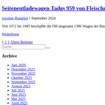
Seitenentladewagen Tadgs 959 von Fleisc
sonstige Bauarten
• September 2024
Von 1972 bis 1985 beschaffte die DB insgesamt 1386 Wagen der Bau
Weiterlesen
Seitennummerierung
1
2
3
Ältere Beiträge
Suche
der
nach:
Beiträge
Archive
Juni 2026
Dezember 2025
November 2025
Oktober 2025
September 2025
August 2025
Juli 2025
Juni 2025
Mai 2025
April 2025