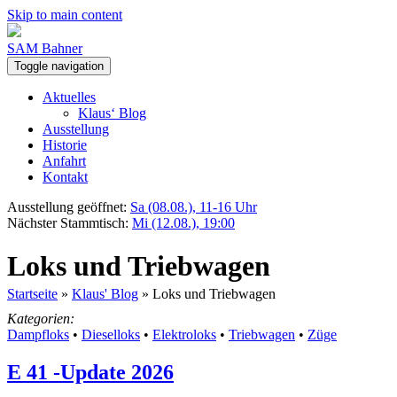
Skip to main content
SAM Bahner
Toggle navigation
Aktuelles
Klaus‘ Blog
Ausstellung
Historie
Anfahrt
Kontakt
Ausstellung geöffnet:
Sa (08.08.), 11-16 Uhr
Nächster Stammtisch:
Mi (12.08.), 19:00
Loks und Triebwagen
Startseite
»
Klaus' Blog
»
Loks und Triebwagen
Kategorien:
Dampfloks
•
Dieselloks
•
Elektroloks
•
Triebwagen
•
Züge
E 41 -Update 2026