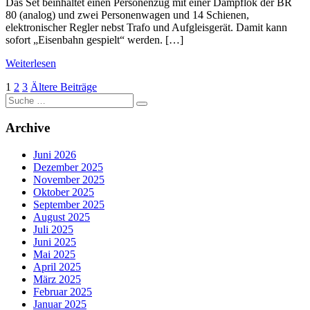
Das Set beinhaltet einen Personenzug mit einer Dampflok der BR
80 (analog) und zwei Personenwagen und 14 Schienen,
elektronischer Regler nebst Trafo und Aufgleisgerät. Damit kann
sofort „Eisenbahn gespielt“ werden. […]
Weiterlesen
Seitennummerierung
1
2
3
Ältere Beiträge
Suche
der
nach:
Beiträge
Archive
Juni 2026
Dezember 2025
November 2025
Oktober 2025
September 2025
August 2025
Juli 2025
Juni 2025
Mai 2025
April 2025
März 2025
Februar 2025
Januar 2025