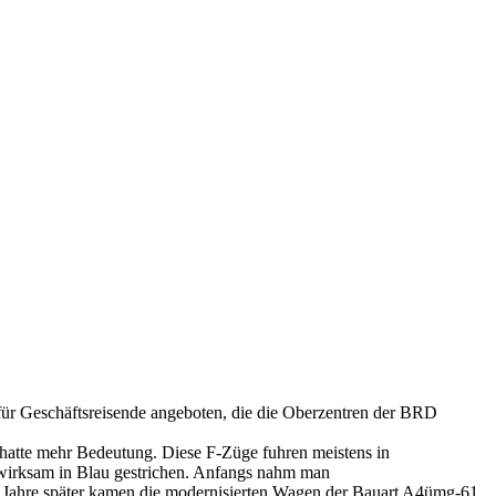
ür Geschäftsreisende angeboten, die die Oberzentren der BRD
 hatte mehr Bedeutung. Diese F-Züge fuhren meistens in
irksam in Blau gestrichen. Anfangs nahm man
e Jahre später kamen die modernisierten Wagen der Bauart A4ümg-61