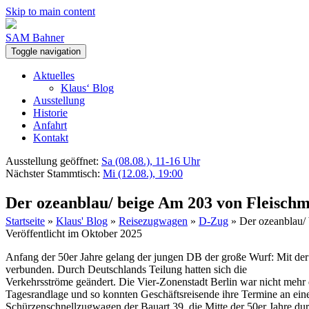
Skip to main content
SAM Bahner
Toggle navigation
Aktuelles
Klaus‘ Blog
Ausstellung
Historie
Anfahrt
Kontakt
Ausstellung geöffnet:
Sa (08.08.), 11-16 Uhr
Nächster Stammtisch:
Mi (12.08.), 19:00
Der ozeanblau/ beige Am 203 von Fleisch
Startseite
»
Klaus' Blog
»
Reisezugwagen
»
D-Zug
»
Der ozeanblau/
Veröffentlicht im Oktober 2025
Anfang der 50er Jahre gelang der jungen DB der große Wurf: Mit de
verbunden. Durch Deutschlands Teilung hatten sich die
Verkehrsströme geändert. Die Vier-Zonenstadt Berlin war nicht mehr
Tagesrandlage und so konnten Geschäftsreisende ihre Termine an 
Schürzenschnellzugwagen der Bauart 39, die Mitte der 50er Jahre d