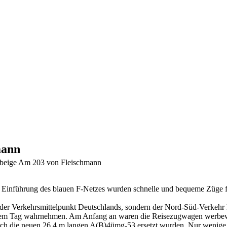
mann
 beige Am 203 von Fleischmann
r Einführung des blauen F-Netzes wurden schnelle und bequeme Züge f
 der Verkehrsmittelpunkt Deutschlands, sondern der Nord-Süd-Verkehr
einem Tag wahrnehmen. Am Anfang an waren die Reisezugwagen werbew
urch die neuen 26,4 m langen A(B)4ümg-53 ersetzt wurden. Nur wenig