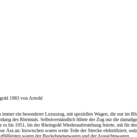
gold 1983 von Arnold
 immer ein besonderer Luxuszug, mit speziellen Wagen, die nur im Rhe
g des Rheintals. Selbstverständlich führte der Zug nur die damalige 1
e es bis 1951, bis der Rheingold Wiederauferstehung feierte, mit für 
eue Ära an: Inzwischen waren weite Teile der Strecke elektrifiziert, so
ffälligsten waren der Buckelspeisewagen und der Aussichtswagen.