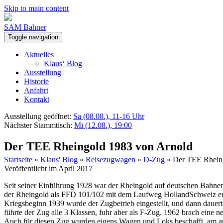
Skip to main content
SAM Bahner
Toggle navigation
Aktuelles
Klaus‘ Blog
Ausstellung
Historie
Anfahrt
Kontakt
Ausstellung geöffnet:
Sa (08.08.), 11-16 Uhr
Nächster Stammtisch:
Mi (12.08.), 19:00
Der TEE Rheingold 1983 von Arnold
Startseite
»
Klaus' Blog
»
Reisezugwagen
»
D-Zug
»
Der TEE Rhein
Veröffentlicht im April 2017
Seit seiner Einführung 1928 war der Rheingold auf deutschen Bahnen
der Rheingold als FFD 101/102 mit dem Laufweg HollandSchweiz entlan
Kriegsbeginn 1939 wurde der Zugbetrieb eingestellt, und dann dauert
führte der Zug alle 3 Klassen, fuhr aber als F-Zug. 1962 brach eine n
Auch für diesen Zug wurden eigens Wagen und Loks beschafft, am au