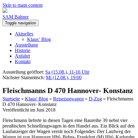
Skip to main content
SAM Bahner
Toggle navigation
Aktuelles
Klaus‘ Blog
Ausstellung
Historie
Anfahrt
Kontakt
Ausstellung geöffnet:
Sa (15.08.), 11-16 Uhr
Nächster Stammtisch:
Mi (12.08.), 19:00
Fleischmanns D 470 Hannover- Konstanz
Startseite
»
Klaus' Blog
»
Reisezugwagen
»
D-Zug
»
Fleischmanns
D 470 Hannover- Konstanz
Veröffentlicht im Juni 2018
Fleischmann lieferte in diesen Tagen eine Baureihe 39 nebst vier
preußischen Schnellzugwagen in den Handel aus. Ein Blick auf den
Laufanzeiger der Wagen verrät noch Folgendes: Der Laufweg der
Wagen ist von Hannover Hbf- Bebra- Frankfurt (M) Hbf- Karlsruhe