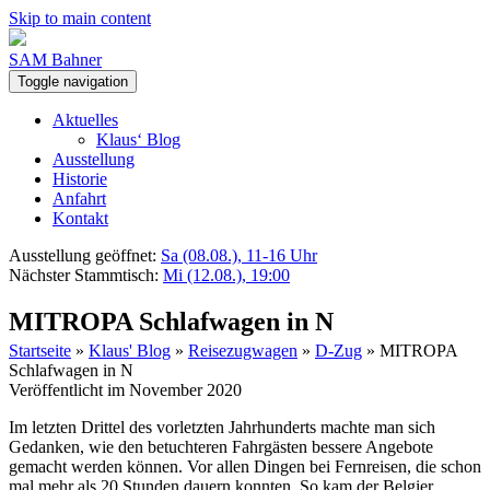
Skip to main content
SAM Bahner
Toggle navigation
Aktuelles
Klaus‘ Blog
Ausstellung
Historie
Anfahrt
Kontakt
Ausstellung geöffnet:
Sa (08.08.), 11-16 Uhr
Nächster Stammtisch:
Mi (12.08.), 19:00
MITROPA Schlafwagen in N
Startseite
»
Klaus' Blog
»
Reisezugwagen
»
D-Zug
»
MITROPA
Schlafwagen in N
Veröffentlicht im November 2020
Im letzten Drittel des vorletzten Jahrhunderts machte man sich
Gedanken, wie den betuchteren Fahrgästen bessere Angebote
gemacht werden können. Vor allen Dingen bei Fernreisen, die schon
mal mehr als 20 Stunden dauern konnten. So kam der Belgier