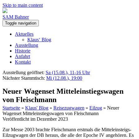
Skip to main content
SAM Bahner
Toggle navigation
Aktuelles
Klaus‘ Blog
Ausstellung
Historie
Anfahrt
Kontakt
Ausstellung geöffnet:
Sa (15.08.), 11-16 Uhr
Nächster Stammtisch:
Mi (12.08.), 19:00
Neuer Wagenset Mitteleinstiegswagen
von Fleischmann
Startseite
»
Klaus' Blog
»
Reisezugwagen
»
Eilzug
»
Neuer
Wagenset Mitteleinstiegswagen von Fleischmann
Veröffentlicht im Dezember 2023
Zur Messe 2003 brachte Fleischmann erstmals die Mitteleinsteigs-
Eilzugwagen der DB heraus, die alle der Epoche IV angehören. Es