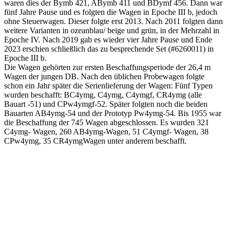
waren dies der Bymb 421, ABymb 411 und BDymf 456. Dann war
fünf Jahre Pause und es folgten die Wagen in Epoche III b, jedoch
ohne Steuerwagen. Dieser folgte erst 2013. Nach 2011 folgten dann
weitere Varianten in ozeanblau/ beige und grün, in der Mehrzahl in
Epoche IV. Nach 2019 gab es wieder vier Jahre Pause und Ende
2023 erschien schließlich das zu besprechende Set (#6260011) in
Epoche III b.
Die Wagen gehörten zur ersten Beschaffungsperiode der 26,4 m
Wagen der jungen DB. Nach den üblichen Probewagen folgte
schon ein Jahr später die Serienlieferung der Wagen: Fünf Typen
wurden beschafft: BC4ymg, C4ymg, C4ymgf, CR4ymg (alle
Bauart -51) und CPw4ymgf-52. Später folgten noch die beiden
Bauarten AB4ymg-54 und der Prototyp Pw4ymg-54. Bis 1955 war
die Beschaffung der 745 Wagen abgeschlossen. Es wurden 321
C4ymg- Wagen, 260 AB4ymg-Wagen, 51 C4ymgf- Wagen, 38
CPw4ymg, 35 CR4ymgWagen unter anderem beschafft.