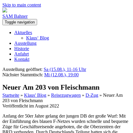
Skip to main content
SAM Bahner
Toggle navigation
Aktuelles
Klaus‘ Blog
Ausstellung
Historie
Anfahrt
Kontakt
Ausstellung geöffnet:
Sa (15.08.), 11-16 Uhr
Nächster Stammtisch:
Mi (12.08.), 19:00
Neuer Am 203 von Fleischmann
Startseite
»
Klaus' Blog
»
Reisezugwagen
»
D-Zug
»
Neuer Am
203 von Fleischmann
Veröffentlicht im August 2022
Anfang der 50er Jahre gelang der jungen DB der große Wurf: Mit
der Einführung des blauen F-Netzes wurden schnelle und bequeme
Züge für Geschäftsreisende angeboten, die die Oberzentren der
BRD verbunden. Durch Deutschlands Teilung hatten sich die