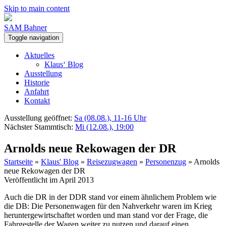
Skip to main content
SAM Bahner
Toggle navigation
Aktuelles
Klaus‘ Blog
Ausstellung
Historie
Anfahrt
Kontakt
Ausstellung geöffnet:
Sa (08.08.), 11-16 Uhr
Nächster Stammtisch:
Mi (12.08.), 19:00
Arnolds neue Rekowagen der DR
Startseite
»
Klaus' Blog
»
Reisezugwagen
»
Personenzug
»
Arnolds
neue Rekowagen der DR
Veröffentlicht im April 2013
Auch die DR in der DDR stand vor einem ähnlichem Problem wie
die DB: Die Personenwagen für den Nahverkehr waren im Krieg
heruntergewirtschaftet worden und man stand vor der Frage, die
Fahrgestelle der Wagen weiter zu nutzen und darauf einen