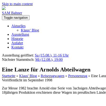
Skip to main content
SAM Bahner
Toggle navigation
Aktuelles
Klaus‘ Blog
Ausstellung
Historie
Anfahrt
Kontakt
Ausstellung geöffnet:
Sa (15.08.), 11-16 Uhr
Nächster Stammtisch:
Mi (12.08.), 19:00
Eine Lanze für Arnolds Abteilwagen
Startseite
»
Klaus' Blog
»
Reisezugwagen
»
Personenzug
»
Eine Lanz
Veröffentlicht im September 1998
Zur Messe 1982 brachte Arnold eine Serie von 3achsigen Abteilwage
18jährigen Produktion erschienen diese Wagen im preußischen Lände