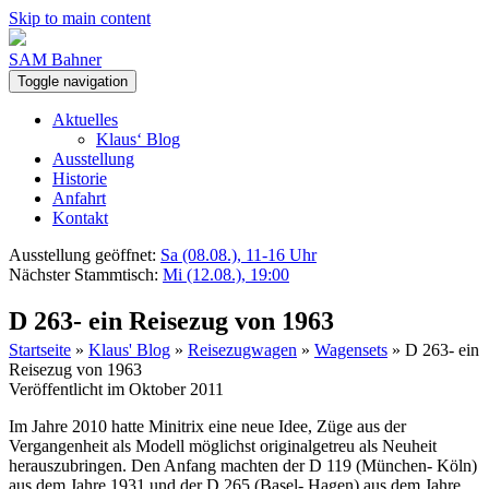
Skip to main content
SAM Bahner
Toggle navigation
Aktuelles
Klaus‘ Blog
Ausstellung
Historie
Anfahrt
Kontakt
Ausstellung geöffnet:
Sa (08.08.), 11-16 Uhr
Nächster Stammtisch:
Mi (12.08.), 19:00
D 263- ein Reisezug von 1963
Startseite
»
Klaus' Blog
»
Reisezugwagen
»
Wagensets
»
D 263- ein
Reisezug von 1963
Veröffentlicht im Oktober 2011
Im Jahre 2010 hatte Minitrix eine neue Idee, Züge aus der
Vergangenheit als Modell möglichst originalgetreu als Neuheit
herauszubringen. Den Anfang machten der D 119 (München- Köln)
aus dem Jahre 1931 und der D 265 (Basel- Hagen) aus dem Jahre