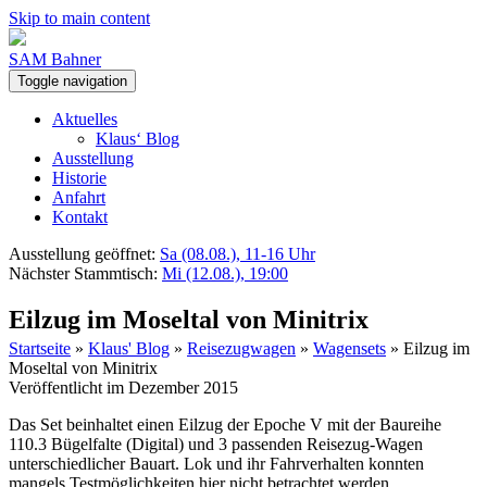
Skip to main content
SAM Bahner
Toggle navigation
Aktuelles
Klaus‘ Blog
Ausstellung
Historie
Anfahrt
Kontakt
Ausstellung geöffnet:
Sa (08.08.), 11-16 Uhr
Nächster Stammtisch:
Mi (12.08.), 19:00
Eilzug im Moseltal von Minitrix
Startseite
»
Klaus' Blog
»
Reisezugwagen
»
Wagensets
»
Eilzug im
Moseltal von Minitrix
Veröffentlicht im Dezember 2015
Das Set beinhaltet einen Eilzug der Epoche V mit der Baureihe
110.3 Bügelfalte (Digital) und 3 passenden Reisezug-Wagen
unterschiedlicher Bauart. Lok und ihr Fahrverhalten konnten
mangels Testmöglichkeiten hier nicht betrachtet werden.