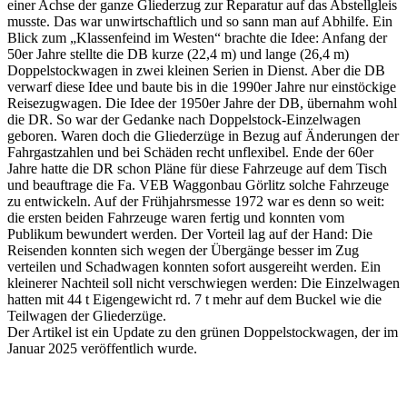
einer Achse der ganze Gliederzug zur Reparatur auf das Abstellgleis
musste. Das war unwirtschaftlich und so sann man auf Abhilfe. Ein
Blick zum „Klassenfeind im Westen“ brachte die Idee: Anfang der
50er Jahre stellte die DB kurze (22,4 m) und lange (26,4 m)
Doppelstockwagen in zwei kleinen Serien in Dienst. Aber die DB
verwarf diese Idee und baute bis in die 1990er Jahre nur einstöckige
Reisezugwagen. Die Idee der 1950er Jahre der DB, übernahm wohl
die DR. So war der Gedanke nach Doppelstock-Einzelwagen
geboren. Waren doch die Gliederzüge in Bezug auf Änderungen der
Fahrgastzahlen und bei Schäden recht unflexibel. Ende der 60er
Jahre hatte die DR schon Pläne für diese Fahrzeuge auf dem Tisch
und beauftrage die Fa. VEB Waggonbau Görlitz solche Fahrzeuge
zu entwickeln. Auf der Frühjahrsmesse 1972 war es denn so weit:
die ersten beiden Fahrzeuge waren fertig und konnten vom
Publikum bewundert werden. Der Vorteil lag auf der Hand: Die
Reisenden konnten sich wegen der Übergänge besser im Zug
verteilen und Schadwagen konnten sofort ausgereiht werden. Ein
kleinerer Nachteil soll nicht verschwiegen werden: Die Einzelwagen
hatten mit 44 t Eigengewicht rd. 7 t mehr auf dem Buckel wie die
Teilwagen der Gliederzüge.
Der Artikel ist ein Update zu den grünen Doppelstockwagen, der im
Januar 2025 veröffentlich wurde.