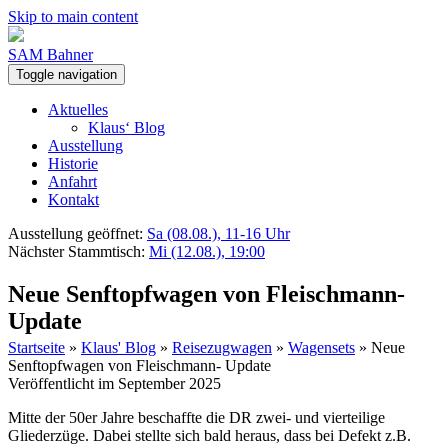
Skip to main content
SAM Bahner
Toggle navigation
Aktuelles
Klaus‘ Blog
Ausstellung
Historie
Anfahrt
Kontakt
Ausstellung geöffnet:
Sa (08.08.), 11-16 Uhr
Nächster Stammtisch:
Mi (12.08.), 19:00
Neue Senftopfwagen von Fleischmann-
Update
Startseite
»
Klaus' Blog
»
Reisezugwagen
»
Wagensets
»
Neue
Senftopfwagen von Fleischmann- Update
Veröffentlicht im September 2025
Mitte der 50er Jahre beschaffte die DR zwei- und vierteilige
Gliederzüge. Dabei stellte sich bald heraus, dass bei Defekt z.B.