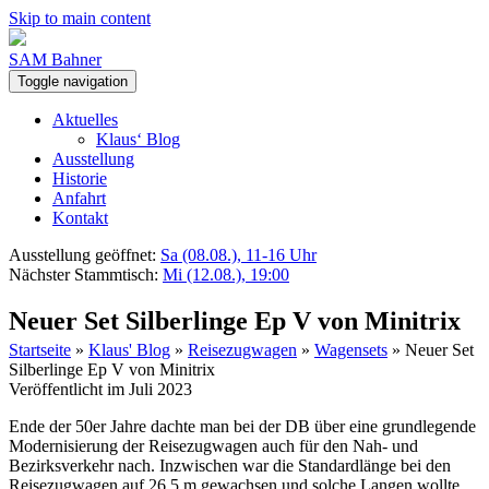
Skip to main content
SAM Bahner
Toggle navigation
Aktuelles
Klaus‘ Blog
Ausstellung
Historie
Anfahrt
Kontakt
Ausstellung geöffnet:
Sa (08.08.), 11-16 Uhr
Nächster Stammtisch:
Mi (12.08.), 19:00
Neuer Set Silberlinge Ep V von Minitrix
Startseite
»
Klaus' Blog
»
Reisezugwagen
»
Wagensets
»
Neuer Set
Silberlinge Ep V von Minitrix
Veröffentlicht im Juli 2023
Ende der 50er Jahre dachte man bei der DB über eine grundlegende
Modernisierung der Reisezugwagen auch für den Nah- und
Bezirksverkehr nach. Inzwischen war die Standardlänge bei den
Reisezugwagen auf 26,5 m gewachsen und solche Langen wollte