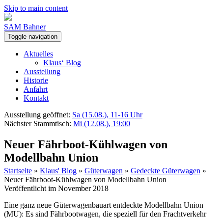
Skip to main content
SAM Bahner
Toggle navigation
Aktuelles
Klaus‘ Blog
Ausstellung
Historie
Anfahrt
Kontakt
Ausstellung geöffnet:
Sa (15.08.), 11-16 Uhr
Nächster Stammtisch:
Mi (12.08.), 19:00
Neuer Fährboot-Kühlwagen von
Modellbahn Union
Startseite
»
Klaus' Blog
»
Güterwagen
»
Gedeckte Güterwagen
»
Neuer Fährboot-Kühlwagen von Modellbahn Union
Veröffentlicht im November 2018
Eine ganz neue Güterwagenbauart entdeckte Modellbahn Union
(MU): Es sind Fährbootwagen, die speziell für den Frachtverkehr