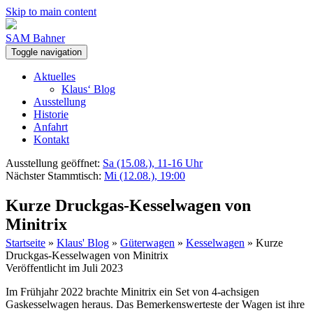
Skip to main content
SAM Bahner
Toggle navigation
Aktuelles
Klaus‘ Blog
Ausstellung
Historie
Anfahrt
Kontakt
Ausstellung geöffnet:
Sa (15.08.), 11-16 Uhr
Nächster Stammtisch:
Mi (12.08.), 19:00
Kurze Druckgas-Kesselwagen von
Minitrix
Startseite
»
Klaus' Blog
»
Güterwagen
»
Kesselwagen
»
Kurze
Druckgas-Kesselwagen von Minitrix
Veröffentlicht im Juli 2023
Im Frühjahr 2022 brachte Minitrix ein Set von 4-achsigen
Gaskesselwagen heraus. Das Bemerkenswerteste der Wagen ist ihre