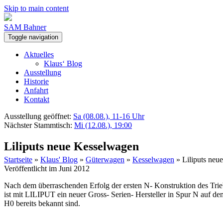
Skip to main content
SAM Bahner
Toggle navigation
Aktuelles
Klaus‘ Blog
Ausstellung
Historie
Anfahrt
Kontakt
Ausstellung geöffnet:
Sa (08.08.), 11-16 Uhr
Nächster Stammtisch:
Mi (12.08.), 19:00
Liliputs neue Kesselwagen
Startseite
»
Klaus' Blog
»
Güterwagen
»
Kesselwagen
»
Liliputs neu
Veröffentlicht im Juni 2012
Nach dem überraschenden Erfolg der ersten N- Konstruktion des Tr
ist mit LILIPUT ein neuer Gross- Serien- Hersteller in Spur N auf 
H0 bereits bekannt sind.