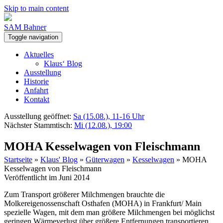
Skip to main content
SAM Bahner
Toggle navigation
Aktuelles
Klaus‘ Blog
Ausstellung
Historie
Anfahrt
Kontakt
Ausstellung geöffnet:
Sa (15.08.), 11-16 Uhr
Nächster Stammtisch:
Mi (12.08.), 19:00
MOHA Kesselwagen von Fleischmann
Startseite
»
Klaus' Blog
»
Güterwagen
»
Kesselwagen
»
MOHA
Kesselwagen von Fleischmann
Veröffentlicht im Juni 2014
Zum Transport größerer Milchmengen brauchte die
Molkereigenossenschaft Osthafen (MOHA) in Frankfurt/ Main
spezielle Wagen, mit dem man größere Milchmengen bei möglichst
geringen Wärmeverlust über größere Entfernungen transportieren