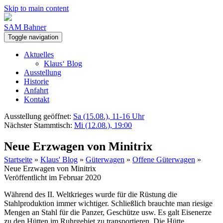
Skip to main content
SAM Bahner
Toggle navigation
Aktuelles
Klaus‘ Blog
Ausstellung
Historie
Anfahrt
Kontakt
Ausstellung geöffnet:
Sa (15.08.), 11-16 Uhr
Nächster Stammtisch:
Mi (12.08.), 19:00
Neue Erzwagen von Minitrix
Startseite
»
Klaus' Blog
»
Güterwagen
»
Offene Güterwagen
»
Neue Erzwagen von Minitrix
Veröffentlicht im Februar 2020
Während des II. Weltkrieges wurde für die Rüstung die
Stahlproduktion immer wichtiger. Schließlich brauchte man riesige
Mengen an Stahl für die Panzer, Geschütze usw. Es galt Eisenerze
zu den Hütten im Ruhrgebiet zu transportieren. Die Hütte