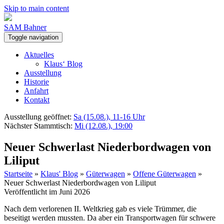
Skip to main content
SAM Bahner
Toggle navigation
Aktuelles
Klaus‘ Blog
Ausstellung
Historie
Anfahrt
Kontakt
Ausstellung geöffnet:
Sa (15.08.), 11-16 Uhr
Nächster Stammtisch:
Mi (12.08.), 19:00
Neuer Schwerlast Niederbordwagen von
Liliput
Startseite
»
Klaus' Blog
»
Güterwagen
»
Offene Güterwagen
»
Neuer Schwerlast Niederbordwagen von Liliput
Veröffentlicht im Juni 2026
Nach dem verlorenen II. Weltkrieg gab es viele Trümmer, die
beseitigt werden mussten. Da aber ein Transportwagen für schwere