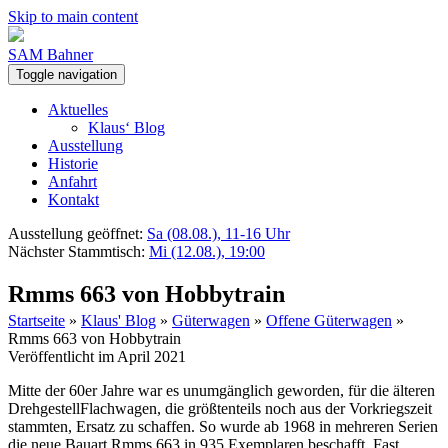
Skip to main content
SAM Bahner
Toggle navigation
Aktuelles
Klaus‘ Blog
Ausstellung
Historie
Anfahrt
Kontakt
Ausstellung geöffnet:
Sa (08.08.), 11-16 Uhr
Nächster Stammtisch:
Mi (12.08.), 19:00
Rmms 663 von Hobbytrain
Startseite
»
Klaus' Blog
»
Güterwagen
»
Offene Güterwagen
»
Rmms 663 von Hobbytrain
Veröffentlicht im April 2021
Mitte der 60er Jahre war es unumgänglich geworden, für die älteren
DrehgestellFlachwagen, die größtenteils noch aus der Vorkriegszeit
stammten, Ersatz zu schaffen. So wurde ab 1968 in mehreren Serien
die neue Bauart Rmms 663 in 935 Exemplaren beschafft. Fast