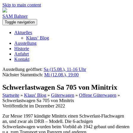
Skip to main content
SAM Bahner
Toggle navigation
Aktuelles
Klaus‘ Blog
Ausstellung
Historie
Anfahrt
Kontakt
Ausstellung geöffnet:
Sa (15.08.), 11-16 Uhr
Nächster Stammtisch:
Mi (12.08.), 19:00
Schwerlastwagen Sa 705 von Minitrix
Startseite
»
Klaus' Blog
»
Güterwagen
»
Offene Güterwagen
»
Schwerlastwagen Sa 705 von Minitrix
Veröffentlicht im Dezember 2022
Zur Messe 1997 kündigte Minitrix einen Schwerlast-Flachwagen
an, und zwar als DRB – Modell. Die 6-achsigen
Schwerlastwagen wurden beim Vorbild ab 1942 gebaut und dienten
u.a. zum Transport von Panzern und anderen