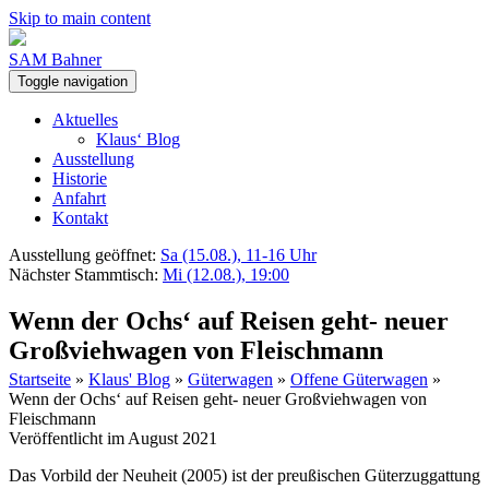
Skip to main content
SAM Bahner
Toggle navigation
Aktuelles
Klaus‘ Blog
Ausstellung
Historie
Anfahrt
Kontakt
Ausstellung geöffnet:
Sa (15.08.), 11-16 Uhr
Nächster Stammtisch:
Mi (12.08.), 19:00
Wenn der Ochs‘ auf Reisen geht- neuer
Großviehwagen von Fleischmann
Startseite
»
Klaus' Blog
»
Güterwagen
»
Offene Güterwagen
»
Wenn der Ochs‘ auf Reisen geht- neuer Großviehwagen von
Fleischmann
Veröffentlicht im August 2021
Das Vorbild der Neuheit (2005) ist der preußischen Güterzuggattung