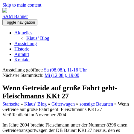
Skip to main content
SAM Bahner
Toggle navigation
Aktuelles
Klaus‘ Blog
Ausstellung
Historie
Anfahrt
Kontakt
Ausstellung geöffnet:
Sa (08.08.), 11-16 Uhr
Nächster Stammtisch:
Mi (12.08.), 19:00
Wenn Getreide auf große Fahrt geht-
Fleischmanns KKt 27
Startseite
»
Klaus' Blog
»
Güterwagen
»
sonstige Bauarten
»
Wenn
Getreide auf große Fahrt geht- Fleischmanns KKt 27
Veröffentlicht im November 2004
Im Jahre 2004 brachte Fleischmann unter der Nummer 8396 einen
Getreidetransportwagen der DB Bauart KKt 27 heraus, den es