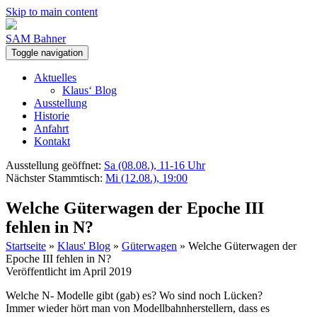
Skip to main content
SAM Bahner
Toggle navigation
Aktuelles
Klaus‘ Blog
Ausstellung
Historie
Anfahrt
Kontakt
Ausstellung geöffnet:
Sa (08.08.), 11-16 Uhr
Nächster Stammtisch:
Mi (12.08.), 19:00
Welche Güterwagen der Epoche III
fehlen in N?
Startseite
»
Klaus' Blog
»
Güterwagen
»
Welche Güterwagen der
Epoche III fehlen in N?
Veröffentlicht im April 2019
Welche N- Modelle gibt (gab) es? Wo sind noch Lücken?
Immer wieder hört man von Modellbahnherstellern, dass es