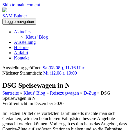
Skip to main content
SAM Bahner
Toggle navigation
Aktuelles
Klaus‘ Blog
Ausstellung
Historie
Anfahrt
Kontakt
Ausstellung geöffnet:
Sa (08.08.), 11-16 Uhr
Nächster Stammtisch:
Mi (12.08.), 19:00
DSG Speisewagen in N
Startseite
»
Klaus' Blog
»
Reisezugwagen
»
D-Zug
»
DSG
Speisewagen in N
Veröffentlicht im Dezember 2020
Im letzten Drittel des vorletzten Jahrhunderts machte man sich
Gedanken, wie den betuchteren Fahrgästen bessere Angebote
gemacht werden können. Vorher gab es durchaus das Angebot, dass
Courier-Züge auf größeren Stationen hielten und so die Fahrgäste