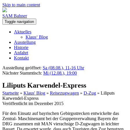
Skip to main content
SAM Bahner
Toggle navigation
Aktuelles
Klaus‘ Blog
Ausstellung
Historie
Anfahrt
Kontakt
Ausstellung geöffnet:
Sa (08.08.), 11-16 Uhr
Nächster Stammtisch:
Mi (12.08.), 19:00
Liliputs Karwendel-Express
Startseite
»
Klaus' Blog
»
Reisezugwagen
»
D-Zug
»
Liliputs
Karwendel-Express
Veröffentlicht im Dezember 2015
Für den Einsatz auf bayrischen Gebirgsstrecken entwickelte das
Zentral- Maschinenamt bei der Gruppenverwaltung Bayern der
DRG zusammen mit MAN vierachsige D-Zugwagen in leichter
Bauart. Da erwartet wurde, dass auch Touristen den Zug benutzen