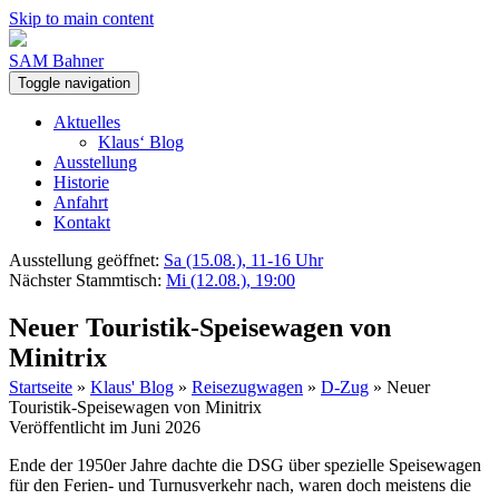
Skip to main content
SAM Bahner
Toggle navigation
Aktuelles
Klaus‘ Blog
Ausstellung
Historie
Anfahrt
Kontakt
Ausstellung geöffnet:
Sa (15.08.), 11-16 Uhr
Nächster Stammtisch:
Mi (12.08.), 19:00
Neuer Touristik-Speisewagen von
Minitrix
Startseite
»
Klaus' Blog
»
Reisezugwagen
»
D-Zug
»
Neuer
Touristik-Speisewagen von Minitrix
Veröffentlicht im Juni 2026
Ende der 1950er Jahre dachte die DSG über spezielle Speisewagen
für den Ferien- und Turnusverkehr nach, waren doch meistens die