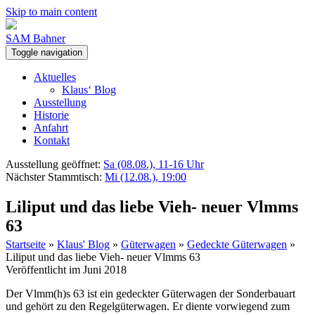
Skip to main content
SAM Bahner
Toggle navigation
Aktuelles
Klaus‘ Blog
Ausstellung
Historie
Anfahrt
Kontakt
Ausstellung geöffnet:
Sa (08.08.), 11-16 Uhr
Nächster Stammtisch:
Mi (12.08.), 19:00
Liliput und das liebe Vieh- neuer Vlmms
63
Startseite
»
Klaus' Blog
»
Güterwagen
»
Gedeckte Güterwagen
»
Liliput und das liebe Vieh- neuer Vlmms 63
Veröffentlicht im Juni 2018
Der Vlmm(h)s 63 ist ein gedeckter Güterwagen der Sonderbauart
und gehört zu den Regelgüterwagen. Er diente vorwiegend zum