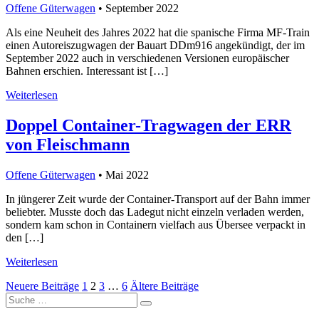
Offene Güterwagen
• September 2022
Als eine Neuheit des Jahres 2022 hat die spanische Firma MF-Train
einen Autoreiszugwagen der Bauart DDm916 angekündigt, der im
September 2022 auch in verschiedenen Versionen europäischer
Bahnen erschien. Interessant ist […]
Weiterlesen
Doppel Container-Tragwagen der ERR
von Fleischmann
Offene Güterwagen
• Mai 2022
In jüngerer Zeit wurde der Container-Transport auf der Bahn immer
beliebter. Musste doch das Ladegut nicht einzeln verladen werden,
sondern kam schon in Containern vielfach aus Übersee verpackt in
den […]
Weiterlesen
Seitennummerierung
Neuere Beiträge
1
2
3
…
6
Ältere Beiträge
Suche
der
nach: