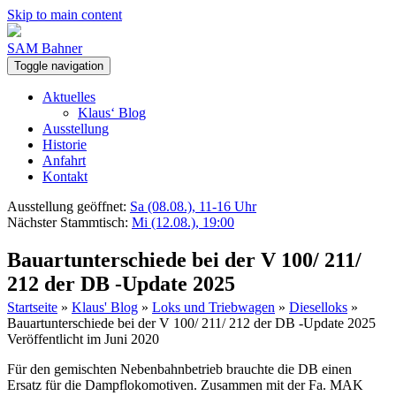
Skip to main content
SAM Bahner
Toggle navigation
Aktuelles
Klaus‘ Blog
Ausstellung
Historie
Anfahrt
Kontakt
Ausstellung geöffnet:
Sa (08.08.), 11-16 Uhr
Nächster Stammtisch:
Mi (12.08.), 19:00
Bauartunterschiede bei der V 100/ 211/
212 der DB -Update 2025
Startseite
»
Klaus' Blog
»
Loks und Triebwagen
»
Dieselloks
»
Bauartunterschiede bei der V 100/ 211/ 212 der DB -Update 2025
Veröffentlicht im Juni 2020
Für den gemischten Nebenbahnbetrieb brauchte die DB einen
Ersatz für die Dampflokomotiven. Zusammen mit der Fa. MAK