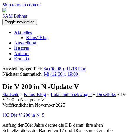
Skip to main content
SAM Bahner
Toggle navigation
Aktuelles
Klaus‘ Blog
Ausstellung
Historie
Anfahrt
Kontakt
Ausstellung geöffnet:
Sa (08.08.), 11-16 Uhr
Nächster Stammtisch:
Mi (12.08.), 19:00
Die V 200 in N -Update V
Startseite
»
Klaus' Blog
»
Loks und Triebwagen
»
Dieselloks
»
Die
V 200 in N -Update V
Veröffentlicht im November 2025
103 Die V 200 in N_5
Anfang der 50er Jahre dachte die DB daran, ihre alten
Schnellzugloks der Baureihen 17 und 18 auszumustern, die