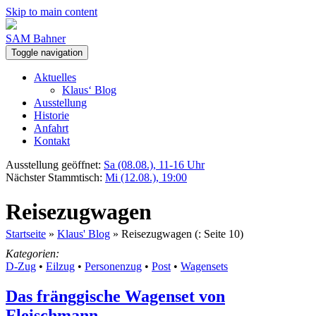
Skip to main content
SAM Bahner
Toggle navigation
Aktuelles
Klaus‘ Blog
Ausstellung
Historie
Anfahrt
Kontakt
Ausstellung geöffnet:
Sa (08.08.), 11-16 Uhr
Nächster Stammtisch:
Mi (12.08.), 19:00
Reisezugwagen
Startseite
»
Klaus' Blog
»
Reisezugwagen
(: Seite 10)
Kategorien:
D-Zug
•
Eilzug
•
Personenzug
•
Post
•
Wagensets
Das fränggische Wagenset von
Fleischmann