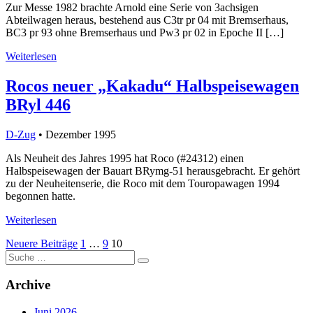
Zur Messe 1982 brachte Arnold eine Serie von 3achsigen
Abteilwagen heraus, bestehend aus C3tr pr 04 mit Bremserhaus,
BC3 pr 93 ohne Bremserhaus und Pw3 pr 02 in Epoche II […]
Weiterlesen
Rocos neuer „Kakadu“ Halbspeisewagen
BRyl 446
D-Zug
• Dezember 1995
Als Neuheit des Jahres 1995 hat Roco (#24312) einen
Halbspeisewagen der Bauart BRymg-51 herausgebracht. Er gehört
zu der Neuheitenserie, die Roco mit dem Touropawagen 1994
begonnen hatte.
Weiterlesen
Seitennummerierung
Neuere Beiträge
1
…
9
10
Suche
der
nach:
Beiträge
Archive
Juni 2026