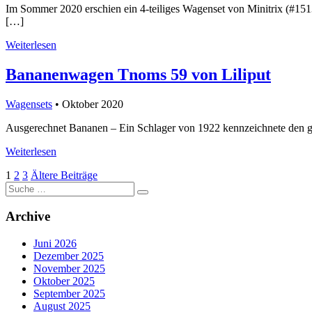
Im Sommer 2020 erschien ein 4-teiliges Wagenset von Minitrix (#151
[…]
Weiterlesen
Bananenwagen Tnoms 59 von Liliput
Wagensets
• Oktober 2020
Ausgerechnet Bananen – Ein Schlager von 1922 kennzeichnete den gr
Weiterlesen
Seitennummerierung
1
2
3
Ältere Beiträge
Suche
der
nach:
Beiträge
Archive
Juni 2026
Dezember 2025
November 2025
Oktober 2025
September 2025
August 2025